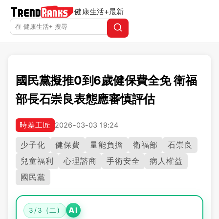
健康生活+
最新
國民黨擬推0到6歲健保費全免 衛福
部長石崇良表態應審慎評估
時差工匠
2026-03-03 19:24
少子化
健保費
量能負擔
衛福部
石崇良
兒童福利
心理諮商
手術安全
病人權益
國民黨
AI
3/3 (二)