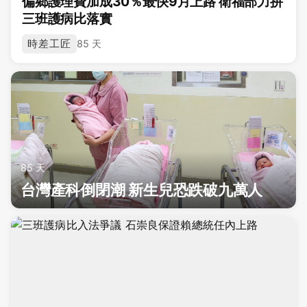
偏鄉護理費加成30％最快9月上路 衛福部力拚
三班護病比落實
時差工匠
85 天
85 天
台灣產科倒閉潮 新生兒恐跌破九萬人