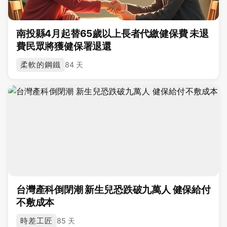
南投縣4月起替65歲以上長者代繳健保費 未退
費民眾將獲健保署退還
柔軟的鋼鐵
84 天
台灣產科倒閉潮 新生兒恐跌破九萬人 健保給付
不敷成本
時差工匠
85 天