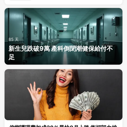
85 天
新生兒跌破9萬 產科倒閉潮健保給付不
足