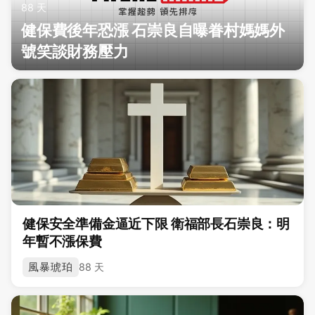
88 天
健保費後年恐漲 石崇良自曝眷村媽媽外
號笑談財務壓力
健保安全準備金逼近下限 衛福部長石崇良：明
年暫不漲保費
風暴琥珀
88 天